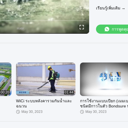
Joaboa Tech เป็น
เรียนรู้เพิ่มเติม →
/ วัสดุที่แข็งกระด
ไม่เหมือนกับผู้จํ
สามารถแก้ปัญหาห
การพูดคุ
โดยการลดต้นทุนร
และขั้นตอนการใช
อาคารสูงสุดและใหญ
ในประเทศจีน
และสําหรับสํานั
การผลิตของ VIVO /
โดยเราเช่นกัน
เรากําลังมองหาพัน
ร่วมกัน
00:20
01:44
WiCi ระบบหลังคารวมกันน้ำและ
การใช้งานแบบเปียก (เมมเ
กรุณาไปที่
https:
ฉนวน
ชนิดมีกาวในตัว Bondsure 
ซีเมนต์แบบเปียกเพื่อทำการ
May 30, 2023
May 30, 2023
บริษัท เชียงใหม่ 
พื้นผิว)
ไอดี WhatsApp: 
P: +86 0755 330