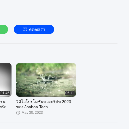
แบรนด์อันดับ 3 ของอาคารกันน้ํา / การตกแต่งและประหยัดพลังงาน
้างพื้น / วัสดุควอตซ์อินออร์แกนิคประดิษฐ์จากจีน
าหน่ายอื่นๆ เราแตกต่างกันมาก ด้วยการให้บริการระบบอันโดดเด่น ที่
ลายอย่างได้
ย
ติดต่อเรา
วมและการลดระยะเวลาการก่อสร้าง ด้วยการลดชั้นการก่อสร้าง
้งาน
่ที่สุด ที่ตกแต่งด้วยระบบหน้าผิวอลูมิเนียม ถูกสร้างโดยเราทั้งหมด
กงานใหญ่ของ HUAWEI / TENCENT / ALIBABA ส่วนใหญ่ของฐาน
 OPPO / TCL ยังถูกสร้างโดยเราด้วย การใช้ระบบกันน้ํา / หน้าต่าง
ธมิตรธุรกิจ ที่มีบริษัทหรือทรัพยากรของตัวเอง ที่เราสามารถทํางาน
01:46
05:11
บรน
วิดีโอโปรโมชั่นของบริษัท 2023
//www.joaboa-tech.com
สําหรับข้อมูลเพิ่มเติม
พร้อม
ของ Joaboa Tech
บำบัด
May 30, 2023
โจอฮาวา เทคโนโลยี จํากัด
+86 18680323957
52250