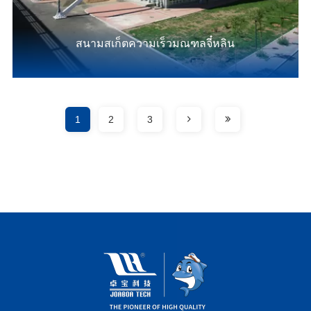
สนามสเก็ตความเร็วมณฑลจี๋หลิน
1
2
3