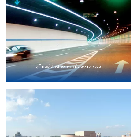
อุโมงค์จิ่วหัวซาน เมืองหนานจิง