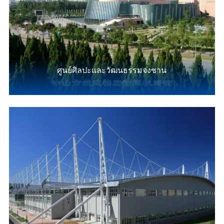
ศูนย์ศิลปะและวัฒนธรรมจงซาน