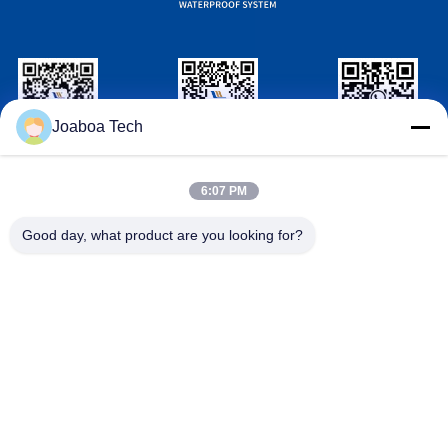
Joaboa Tech
วีแชท รหัส
ลิงค์อิน รหัส
รหัส
WhatsAPP
6:07 PM
ติดต่อเรา
Good day, what product are you looking for?

โทรศัพท์
+86-0755-33052250

อีเมล
international@zhuobao.com

ที่อยู่
ชั้น 16, No.2 North Area, Excellence City Cent
ral Square, Meilin, Futian Dist., เซินเจิ้น, กวาง
ตุ้ง, จีน
จีนคุณภาพดี เมมเบรนกันน้ำกาวตนเอง ผู้จัดหา. ลิขสิทธิ์ © 2023-
2026 joaboa-tech.com . สงวนลิขสิทธิ์.