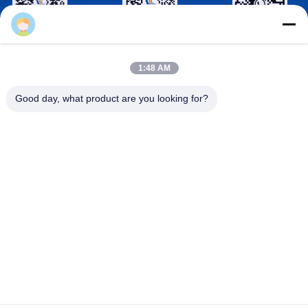
Joaboa Tech
วีแชท รหัส
ลิงค์อิน รหัส
รหัส
WhatsAPP
1:48 AM
ติดต่อเรา
Good day, what product are you looking for?

โทรศัพท์
+86-0755-33052250

อีเมล
international@zhuobao.com

ที่อยู่
ชั้น 16, No.2 North Area, Excellence City Cent
ral Square, Meilin, Futian Dist., เซินเจิ้น, กวาง
ตุ้ง, จีน
จีนคุณภาพดี เมมเบรนกันน้ำกาวตนเอง ผู้จัดหา. ลิขสิทธิ์ © 2023-
2026 joaboa-tech.com . สงวนลิขสิทธิ์.