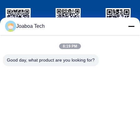
Joaboa Tech
วีแชท รหัส
ลิงค์อิน รหัส
รหัส
WhatsAPP
8:19 PM
ติดต่อเรา
Good day, what product are you looking for?

โทรศัพท์
+86-0755-33052250

อีเมล
international@zhuobao.com

ที่อยู่
ชั้น 16, No.2 North Area, Excellence City Cent
ral Square, Meilin, Futian Dist., เซินเจิ้น, กวาง
ตุ้ง, จีน
จีนคุณภาพดี เมมเบรนกันน้ำกาวตนเอง ผู้จัดหา. ลิขสิทธิ์ © 2023-
2026 joaboa-tech.com . สงวนลิขสิทธิ์.