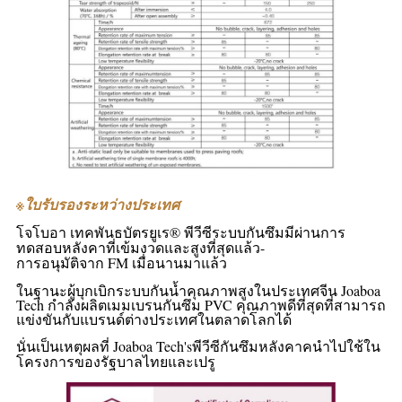
※
ใบรับรองระหว่างประเทศ
โจโบอา เทค
พันธบัตร
ยูเร® พีวีซี
ระบบกันซึมมี
ผ่านการ
ทดสอบหลังคาที่เข้มงวดและสูงที่สุดแล้ว-
การอนุมัติจาก FM เมื่อนานมาแล้ว
ในฐานะผู้บุกเบิกระบบกันน้ำคุณภาพสูงในประเทศจีน Joaboa
Tech กำลังผลิตเมมเบรนกันซึม PVC คุณภาพดีที่สุดที่สามารถ
แข่งขันกับแบรนด์ต่างประเทศในตลาดโลกได้
นั่นเป็นเหตุผลที่ Joaboa Tech's
พีวีซีกันซึมหลังคาค
นำไปใช้ใน
โครงการของรัฐบาลไทยและเปรู