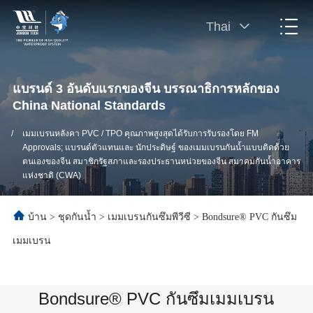
Thai
แบรนด์ 3 อันดับแรกของจีน บรรณาธิการหลักของ
China National Standards
/
เมมเบรนหลังคา PVC / TPO คุณภาพสูงสุดได้รับการรับรองโดย FM
Approvals; แบรนด์ตัวแทนและ นักประดิษฐ์ ของเมมเบรนกันน้ำแบบติดด้วย
ตนเองของจีน สมาชิกรัฐสภาและรองประธานหน่วยของจีน สมาคมกันน้ำอาคาร
แห่งชาติ (CWA)
บ้าน
>
ชุดกันน้ำ
>
เมมเบรนกันซึมพีวีซี
>
Bondsure® PVC กันซึม
เมมเบรน
Bondsure® PVC กันซึมเมมเบรน