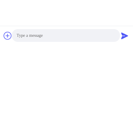
Photo
Video Call
Audio Call