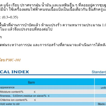
 แข็ง เรียบ ปราศจากฝุ่น น้ำมัน และมลพิษอื่น ๆ ที่ลอยอยู่ควรชุ
้ำ ใช้เครื่องผสมไฟฟ้าคนจนเนื้อแป้งเป็นเนื้อเดียวกัน ยืนสักครู่แ
 (0.3~0.35)
นพื้นผิวที่ผ่านการบำบัดแล้ว ห้ามแปรงรั่ว ความหนารวมประมาณ 1
มง แล้วจึงแปรงรอบที่สองต่อไป
ก
ฉีดพ่นระหว่างการบ่ม และการก่อสร้างที่ตามมาจะดำเนินการได้หลั
ือบ PMC-101