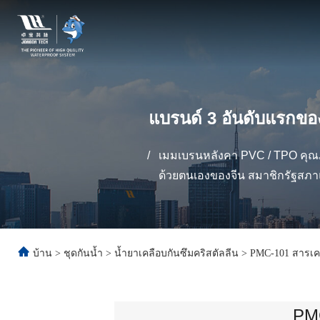
แบรนด์ 3 อันดับแรกข
/
เมมเบรนหลังคา PVC / TPO คุณภ
ด้วยตนเองของจีน สมาชิกรัฐสภ
บ้าน
>
ชุดกันน้ำ
>
น้ำยาเคลือบกันซึมคริสตัลลีน
>
PMC-101 สารเค
PMC