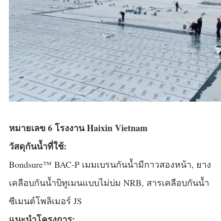
หมายเลข 6 โรงงาน Haixin Vietnam
วัสดุกันน้ำที่ใช้:
Bondsure™ BAC-P เมมเบรนกันน้ำมีกาวสองหน้า, ยาง
เคลือบกันน้ำบิทูเมนแบบไม่บ่ม NRB, สารเคลือบกันน้ำ
ซีเมนต์โพลิเมอร์ JS
แนะนำโครงการ: