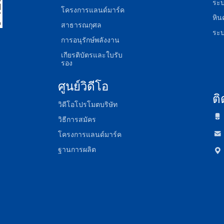
ระบ
โครงการแลนด์มาร์ค
หิน
สาธารณกุศล
ระ
การอนุรักษ์พลังงาน
เกียรติบัตรและใบรับ
รอง
ศูนย์วิดีโอ
ติ
วิดีโอโปรโมตบริษัท

วิธีการสมัคร

โครงการแลนด์มาร์ค
ฐานการผลิต
