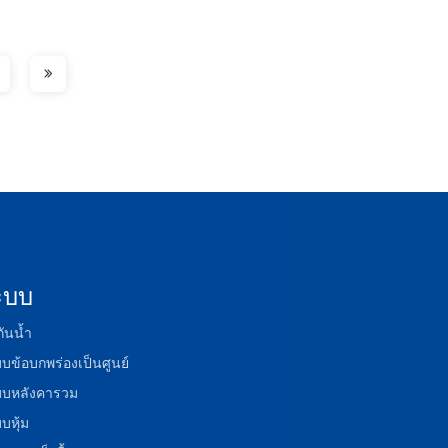
ะบบ
กันน้ำ
บข้อบกพร่องเป็นศูนย์
บบหลังคารวม
บหุ้ม