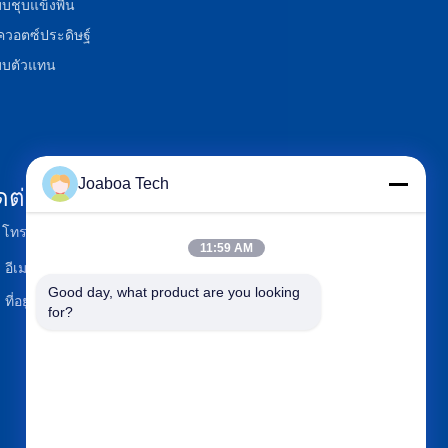
บชุบแข็งพื้น
ควอตซ์ประดิษฐ์
บบตัวแทน
Joaboa Tech
ดต่อเรา
โทรศัพท์
+86-0755-33052250
11:59 AM
อีเมล
international@zhuobao.com
Good day, what product are you looking 
ที่อยู่
ชั้น 16, No.2 North Area, Exc
for?
ellence City Central Square,
Meilin, Futian Dist., เซินเจิ้น,
กวางตุ้ง, จีน