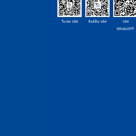
วีแชท รหัส
ลิงค์อิน รหัส
รหัส
WhatsAPP